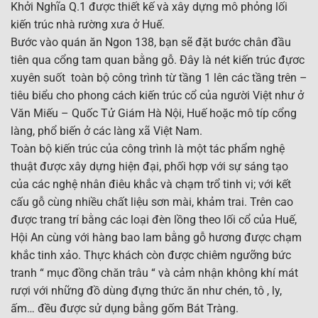
Khởi Nghĩa Q.1 được thiết kế và xây dựng mô phỏng lối
kiến trúc nhà rường xưa ở Huế.
Bước vào quán ăn Ngon 138, bạn sẽ đặt bước chân đầu
tiên qua cổng tam quan bằng gỗ. Đây là nét kiến trúc đựơc
xuyên suốt toàn bộ công trình từ tầng 1 lên các tầng trên –
tiêu biểu cho phong cách kiến trúc cổ của người Việt như ở
Văn Miếu – Quốc Tử Giám Hà Nội, Huế hoặc mô típ cổng
làng, phổ biến ở các làng xã Việt Nam.
Toàn bộ kiến trúc của công trình là một tác phẩm nghệ
thuật được xây dựng hiện đại, phối hợp với sự sáng tạo
của các nghệ nhân điêu khắc và chạm trổ tinh vi; với kết
cấu gỗ cùng nhiều chất liệu sơn mài, khảm trai. Trên cao
được trang trí bằng các loại đèn lồng theo lối cổ của Huế,
Hội An cùng với hàng bao lam bằng gỗ hương được chạm
khắc tinh xảo. Thực khách còn được chiêm ngưỡng bức
tranh “ mục đồng chăn trâu “ và cảm nhận không khí mát
rượi với những đồ dùng đựng thức ăn như chén, tô , ly,
ấm… đều được sử dụng bằng gốm Bát Tràng.