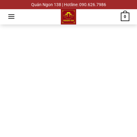
Chuyển
Quán Ngon 138 | Hotline: 090.626.7986
đến
0
nội
dung