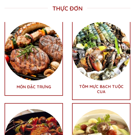
THỰC ĐƠN
TÔM MỰC BẠCH TUỘC
MÓN ĐẶC TRƯNG
CUA