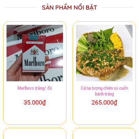
SẢN PHẨM NỔI BẬT
Marlboro trắng/ đỏ
Cá tai tượng chiên xù cuốn
bánh tráng
35.000
₫
265.000
₫
Mua ngay
Mua ngay