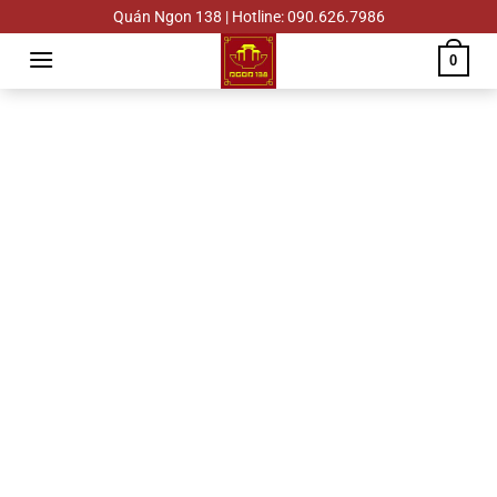
Chuyển
Quán Ngon 138 | Hotline: 090.626.7986
đến
0
nội
dung