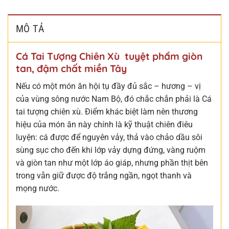
MÔ TẢ
Cá Tai Tượng Chiên Xù tuyệt phẩm giòn
tan, đậm chất miền Tây
Nếu có một món ăn hội tụ đầy đủ sắc – hương – vị
của vùng sông nước Nam Bộ, đó chắc chắn phải là Cá
tai tượng chiên xù. Điểm khác biệt làm nên thương
hiệu của món ăn này chính là kỹ thuật chiên điêu
luyện: cá được để nguyên vảy, thả vào chảo dầu sôi
sùng sục cho đến khi lớp vảy dựng đứng, vàng ruộm
và giòn tan như một lớp áo giáp, nhưng phần thịt bên
trong vẫn giữ được độ trắng ngần, ngọt thanh và
mọng nước.