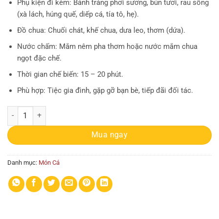
Phụ kiện đi kèm: Bánh tráng phơi sương, bún tươi, rau sống
(xà lách, húng quế, diếp cá, tía tô, hẹ).
Đồ chua: Chuối chát, khế chua, dưa leo, thơm (dứa).
Nước chấm: Mắm nêm pha thơm hoặc nước mắm chua
ngọt đặc chế.
Thời gian chế biến: 15 – 20 phút.
Phù hợp: Tiệc gia đình, gặp gỡ bạn bè, tiếp đãi đối tác.
Cá tai tượng chiên xù cuốn bánh tráng số lượng
Mua ngay
Danh mục:
Món Cá