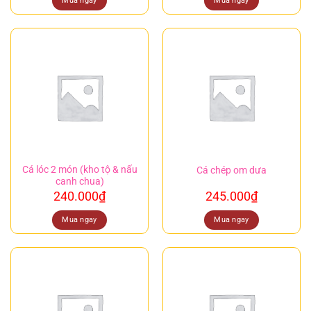
Mua ngay
Mua ngay
Cá lóc 2 món (kho tộ & nấu
Cá chép om dưa
canh chua)
240.000
₫
245.000
₫
Mua ngay
Mua ngay