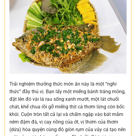
Trải nghiệm thưởng thức món ăn này là một “nghi
thức” đầy thú vị. Bạn lấy một miếng bánh tráng mỏng,
đặt lên đó vài lá rau sống xanh mướt, một lát chuối
chát, khế chua rồi gỡ miếng thịt cá thơm lừng còn bốc
khói. Cuộn tròn tất cả lại và chấm ngập vào bát mắm
nêm đậm đà, vị cay nồng của ớt, vị thơm của thơm
(dứa) hòa quyện cùng độ giòn rụm của vảy cá tạo nên