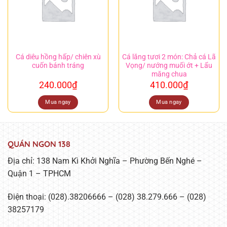
Cá diêu hồng hấp/ chiên xù
Cá lăng tươi 2 món: Chả cá Lã
cuốn bánh tráng
Vọng/ nướng muối ớt + Lẩu
măng chua
240.000
₫
410.000
₫
Mua ngay
Mua ngay
QUÁN NGON 138
Địa chỉ: 138 Nam Kì Khởi Nghĩa – Phường Bến Nghé –
Quận 1 – TPHCM
Điện thoại: (028).38206666 – (028) 38.279.666 – (028)
38257179