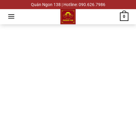
Chuyển
Quán Ngon 138 | Hotline: 090.626.7986
đến
0
nội
dung