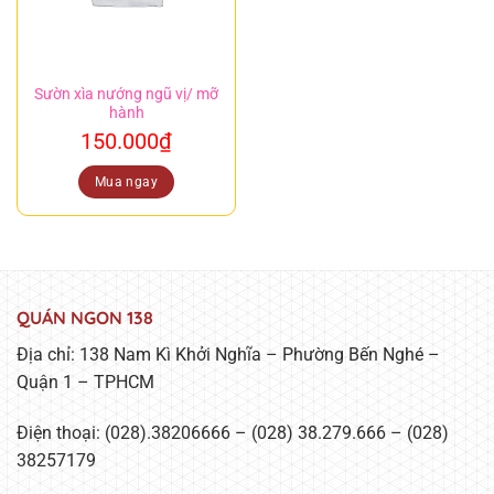
Sườn xìa nướng ngũ vị/ mỡ
hành
150.000
₫
Mua ngay
QUÁN NGON 138
Địa chỉ: 138 Nam Kì Khởi Nghĩa – Phường Bến Nghé –
Quận 1 – TPHCM
Điện thoại: (028).38206666 – (028) 38.279.666 – (028)
38257179