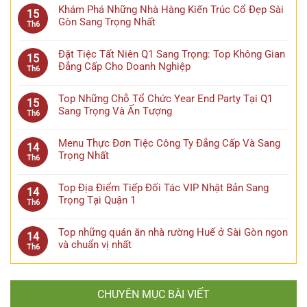
Khám Phá Những Nhà Hàng Kiến Trúc Cổ Đẹp Sài
15
Gòn Sang Trọng Nhất
Th6
Đặt Tiệc Tất Niên Q1 Sang Trọng: Top Không Gian
15
Đẳng Cấp Cho Doanh Nghiệp
Th6
Top Những Chỗ Tổ Chức Year End Party Tại Q1
15
Sang Trọng Và Ấn Tượng
Th6
Menu Thực Đơn Tiệc Công Ty Đẳng Cấp Và Sang
14
Trọng Nhất
Th6
Top Địa Điểm Tiếp Đối Tác VIP Nhật Bản Sang
14
Trọng Tại Quận 1
Th6
Top những quán ăn nhà rường Huế ở Sài Gòn ngon
14
và chuẩn vị nhất
Th6
CHUYÊN MỤC BÀI VIẾT