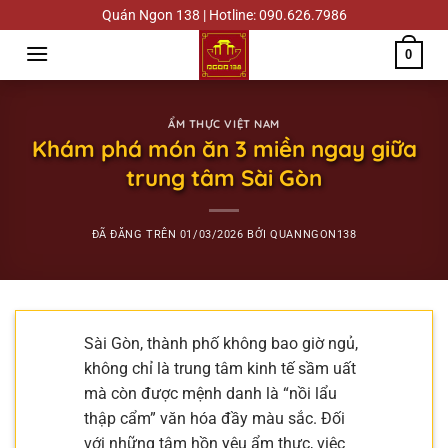
Chuyển
Quán Ngon 138 | Hotline: 090.626.7986
đến
0
nội
dung
ẨM THỰC VIỆT NAM
Khám phá món ăn 3 miền ngay giữa
trung tâm Sài Gòn
ĐÃ ĐĂNG TRÊN
01/03/2026
BỞI
QUANNGON138
Sài Gòn, thành phố không bao giờ ngủ,
không chỉ là trung tâm kinh tế sầm uất
mà còn được mệnh danh là “nồi lẩu
thập cẩm” văn hóa đầy màu sắc. Đối
với những tâm hồn yêu ẩm thực, việc