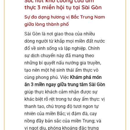
Sức hút khó cưỡng của ẩm
thực 3 miền hội tụ tại Sài Gòn
Sự đa dạng hương vị Bắc Trung Nam
giữa lòng thành phố
Sài Gòn là nơi giao thoa của nhiều
dòng người từ khắp mọi miền đất nước
đổ về sinh sống và lập nghiệp. Chính
sự dịch chuyển này đã mang theo
những bí quyết nấu nướng gia truyền,
tạo nên một hệ sinh thái ẩm thực vô
cùng phong phú. Việc
Khám phá món
ăn 3 miền ngay giữa trung tâm Sài Gòn
giúp thực khách cảm nhận được sự
khác biệt rõ rệt trong tư duy ẩm thực: vị
thanh tao, chú trọng độ tươi ngon tự
nhiên của miền Bắc; vị đậm đà, cay
nồng đầy bản sắc của miền Trung; và
vị ngọt dịu, phóng khoáng đặc trưng