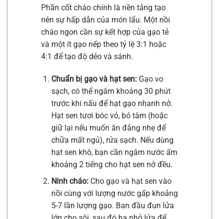
Phần cốt cháo chính là nền tảng tạo
nên sự hấp dẫn của món lẩu. Một nồi
cháo ngon cần sự kết hợp của gạo tẻ
và một ít gạo nếp theo tỷ lệ 3:1 hoặc
4:1 để tạo độ dẻo và sánh.
Chuẩn bị gạo và hạt sen:
Gạo vo
sạch, có thể ngâm khoảng 30 phút
trước khi nấu để hạt gạo nhanh nở.
Hạt sen tươi bóc vỏ, bỏ tâm (hoặc
giữ lại nếu muốn ăn đắng nhẹ để
chữa mất ngủ), rửa sạch. Nếu dùng
hạt sen khô, bạn cần ngâm nước ấm
khoảng 2 tiếng cho hạt sen nở đều.
Ninh cháo:
Cho gạo và hạt sen vào
nồi cùng với lượng nước gấp khoảng
5-7 lần lượng gạo. Ban đầu đun lửa
lớn cho sôi, sau đó hạ nhỏ lửa để