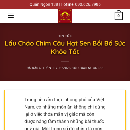
Chuyển
Quán Ngon 138 | Hotline: 090.626.7986
đến
0
nội
dung
TIN TỨC
Lẩu Cháo Chim Câu Hạt Sen Bồi Bổ Sức
Khỏe Tốt
ĐÃ ĐĂNG TRÊN
11/05/2026
BỞI
QUANNGON138
Trong nền ẩm thực phong phú của Việt
Nam, có những món ăn không chỉ dừng
lại ở việc thỏa mãn vị giác mà còn
được nâng tầm thành những bài thuốc
quý giá. Một trong số đó chính là món