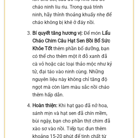
cháo ninh liu riu. Trong quá trình
ninh, hãy thỉnh thoảng khuấy nhẹ để
cháo không bị khê ở đáy nồi.
Bí quyết tăng hương vị:
Để món
Lẩu
Cháo Chim Câu Hạt Sen Bồi Bổ Sức
Khỏe Tốt
thêm phần bổ dưỡng, bạn
có thể cho thêm một ít đỗ xanh đã
cà vỏ hoặc các loại thảo mộc như kỷ
tử, đại táo vào ninh cùng. Những
nguyên liệu này không chỉ tăng độ
ngọt mà còn làm màu sắc nồi cháo
thêm hấp dẫn.
Hoàn thiện:
Khi hạt gạo đã nở hoa,
sánh mịn và hạt sen đã chín mềm,
bùi ngậy, bạn cho phần thịt chim đã
xào sơ vào nồi. Tiếp tục đun thêm
khoảng 15-20 phút để tinh chất từ