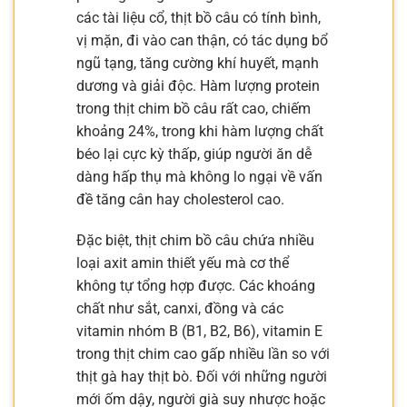
các tài liệu cổ, thịt bồ câu có tính bình,
vị mặn, đi vào can thận, có tác dụng bổ
ngũ tạng, tăng cường khí huyết, mạnh
dương và giải độc. Hàm lượng protein
trong thịt chim bồ câu rất cao, chiếm
khoảng 24%, trong khi hàm lượng chất
béo lại cực kỳ thấp, giúp người ăn dễ
dàng hấp thụ mà không lo ngại về vấn
đề tăng cân hay cholesterol cao.
Đặc biệt, thịt chim bồ câu chứa nhiều
loại axit amin thiết yếu mà cơ thể
không tự tổng hợp được. Các khoáng
chất như sắt, canxi, đồng và các
vitamin nhóm B (B1, B2, B6), vitamin E
trong thịt chim cao gấp nhiều lần so với
thịt gà hay thịt bò. Đối với những người
mới ốm dậy, người già suy nhược hoặc