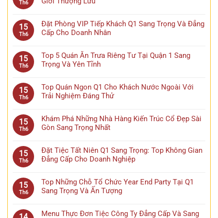
Giới Thượng Lưu
Th6
Đặt Phòng VIP Tiếp Khách Q1 Sang Trọng Và Đẳng
15
Cấp Cho Doanh Nhân
Th6
Top 5 Quán Ăn Trưa Riêng Tư Tại Quận 1 Sang
15
Trọng Và Yên Tĩnh
Th6
Top Quán Ngon Q1 Cho Khách Nước Ngoài Với
15
Trải Nghiệm Đáng Thử
Th6
Khám Phá Những Nhà Hàng Kiến Trúc Cổ Đẹp Sài
15
Gòn Sang Trọng Nhất
Th6
Đặt Tiệc Tất Niên Q1 Sang Trọng: Top Không Gian
15
Đẳng Cấp Cho Doanh Nghiệp
Th6
Top Những Chỗ Tổ Chức Year End Party Tại Q1
15
Sang Trọng Và Ấn Tượng
Th6
Menu Thực Đơn Tiệc Công Ty Đẳng Cấp Và Sang
14