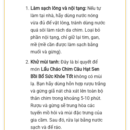
Làm sạch lông và nội tạng:
Nếu tự
làm tại nhà, hãy dùng nước nóng
vừa đủ để vặt lông, tránh dùng nước
quá sôi làm rách da chim. Loại bỏ
phần nội tạng, chỉ giữ lại tim, gan,
mề (mề cần được làm sạch bằng
muối và gừng).
Khử mùi tanh:
Đây là bí quyết để
món
Lẩu Cháo Chim Câu Hạt Sen
Bồi Bổ Sức Khỏe Tốt
không có mùi
lạ. Bạn hãy dùng hỗn hợp rượu trắng
và gừng giã nát chà xát lên toàn bộ
thân chim trong khoảng 5-10 phút.
Rượu và gừng sẽ trung hòa các
tuyến mồ hôi và mùi đặc trưng của
gia cầm. Sau đó, rửa lại bằng nước
sạch và để ráo.