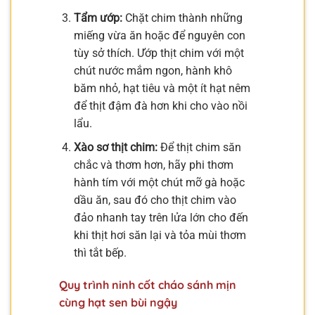
Tẩm ướp:
Chặt chim thành những
miếng vừa ăn hoặc để nguyên con
tùy sở thích. Ướp thịt chim với một
chút nước mắm ngon, hành khô
băm nhỏ, hạt tiêu và một ít hạt nêm
để thịt đậm đà hơn khi cho vào nồi
lẩu.
Xào sơ thịt chim:
Để thịt chim săn
chắc và thơm hơn, hãy phi thơm
hành tím với một chút mỡ gà hoặc
dầu ăn, sau đó cho thịt chim vào
đảo nhanh tay trên lửa lớn cho đến
khi thịt hơi săn lại và tỏa mùi thơm
thì tắt bếp.
Quy trình ninh cốt cháo sánh mịn
cùng hạt sen bùi ngậy