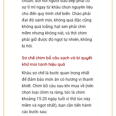
chuẩn, đòi hỏi người đầu bếp phải có
sự tỉ mỉ ngay từ khâu chọn nguyên liệu
cho đến quy trình chế biến. Cháo phải
đạt độ sánh mịn, không quá đặc cũng
không quá loãng, hạt sen phải chín
mềm nhưng không nát, và thịt chim
phải giữ được độ ngọt tự nhiên, không
bị hôi.
Sơ chế chim bồ câu sạch và bí quyết
khử mùi tanh hiệu quả
Khâu sơ chế là bước quan trọng nhất
để đảm bảo món ăn có hương vị thanh
khiết. Chim bồ câu sau khi mua về (nên
chọn loại chim ra ràng, tức là chim
khoảng 15-20 ngày tuổi vì thịt lúc này
mềm và ngọt nhất), bạn cần tiến hành
các bước sau: