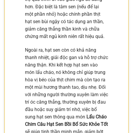
hơn. Đặc biệt là tâm sen (nếu để lại
một phần nhỏ) hoặc chính phần thịt
hạt sen bùi ngậy có tác dụng an thần,
giảm căng thẳng thần kinh và chữa
chứng mất ngủ kinh niên rất hiệu quả.
Ngoài ra, hạt sen còn có khả năng
thanh nhiệt, giải độc gan và hỗ trợ chức
năng thận. Khi kết hợp hạt sen vào
món lẩu cháo, nó không chỉ giúp trung
hòa vị béo của thịt chim mà còn tạo ra
một mùi hương thanh tao, dịu nhẹ. Đối
với những người thường xuyên làm việc
trí óc căng thẳng, thường xuyên bị đau
đầu hoặc suy giảm trí nhớ, việc bổ
sung hạt sen thông qua món
Lẩu Cháo
Chim Câu Hạt Sen Bồi Bổ Sức Khỏe Tốt
sẽ giúp tinh thần minh mẫn, giảm bớt